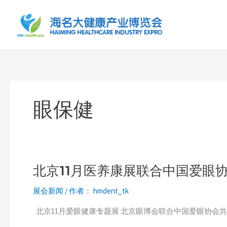
跳
至
内
容
眼保健
北京11月医养康展联合中国爱眼
北
京
展会新闻
/ 作者：
hmdent_tk
11
月
北京11月爱眼健康专题展 北京眼博会联合中国爱眼协会共同打
医