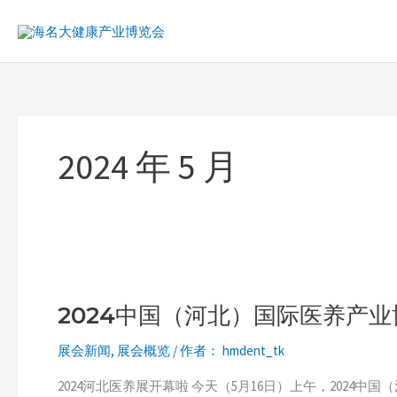
跳
至
内
容
2024 年 5 月
2024
中
2024中国（河北）国际医养产
国
（河
展会新闻
,
展会概览
/ 作者：
hmdent_tk
北）
国
2024河北医养展开幕啦 今天（5月16日）上午，2024中