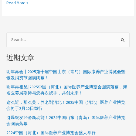
Read More »
价
值
的
养
老
展】
搜
2022
索
中
近期文章
国
：
山
东
明年再会丨2025第十届中国山东（青岛）国际康养产业博览会暨
（青
银发消费节圆满闭幕！
岛）
明年再相见 |2025中国（河北）国际医养产业博览会圆满落幕，海
国
名医养展期待与您再次携手，共创未来！
际
这么近，那么美，养老到河北！2025中国（河北）医养产业博览
康
会将于2月20日举行
养
产
引爆银发经济新动能！2024中国山东（青岛）国际康养产业博览
业
会圆满落幕
博
2024中国（河北）国际医养产业博览会盛大举行