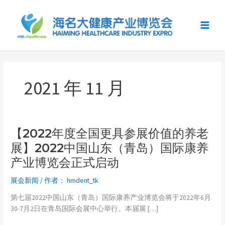
跳
至
内
容
2021 年 11 月
【2022年度全国更具参展价值的养老
【2022
年
展】2022中国山东（青岛）国际康养
度
产业博览会正式启动
全
国
展会新闻
/ 作者：
hmdent_tk
更
具
第七届2022中国山东（青岛）国际康养产业博览会将于2022年6月
参
30-7月2日在青岛国际会展中心举行。本届展 […]
展