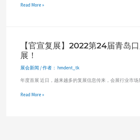
于
Read More »
2022
第
24
届
青
【官宣复展】2022第24届青
【官
岛
宣
展！
口
复
腔
展】
展会新闻
/ 作者：
hmdent_tk
展
2022
如
年度首展 近日，越来越多的复展信息传来，会展行业市场形
第
期
24
召
Read More »
届
开
青
的
岛
通
口
知
腔
展