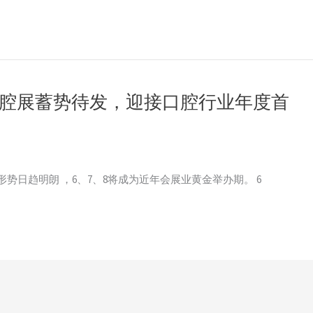
岛口腔展蓄势待发，迎接口腔行业年度首
势日趋明朗 ，6、7、8将成为近年会展业黄金举办期。 6