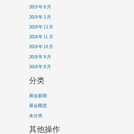
2019 年 8 月
2019 年 2 月
2018 年 12 月
2018 年 11 月
2018 年 10 月
2018 年 9 月
2018 年 8 月
分类
展会新闻
展会概览
未分类
其他操作