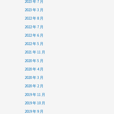
2023 年 7 月
2023 年 3 月
2022 年 8 月
2022 年 7 月
2022 年 6 月
2022 年 5 月
2021 年 11 月
2020 年 5 月
2020 年 4 月
2020 年 3 月
2020 年 2 月
2019 年 11 月
2019 年 10 月
2019 年 9 月