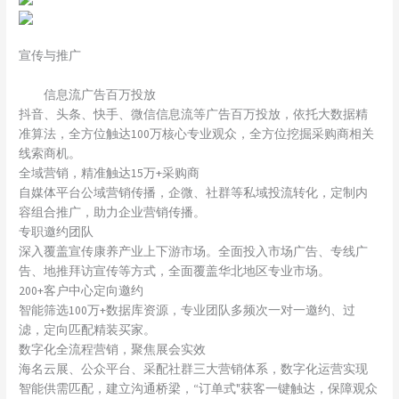
宣传与推广
信息流广告百万投放
抖音、头条、快手、微信信息流等广告百万投放，依托大数据精
准算法，全方位触达100万核心专业观众，全方位挖掘采购商相关
线索商机。
全域营销，精准触达15万+采购商
自媒体平台公域营销传播，企微、社群等私域投流转化，定制内
容组合推广，助力企业营销传播。
专职邀约团队
深入覆盖宣传康养产业上下游市场。全面投入市场广告、专线广
告、地推拜访宣传等方式，全面覆盖华北地区专业市场。
200+客户中心定向邀约
智能筛选100万+数据库资源，专业团队多频次一对一邀约、过
滤，定向匹配精装买家。
数字化全流程营销，聚焦展会实效
海名云展、公众平台、采配社群三大营销体系，数字化运营实现
智能供需匹配，建立沟通桥梁，“订单式"获客一键触达，保障观众