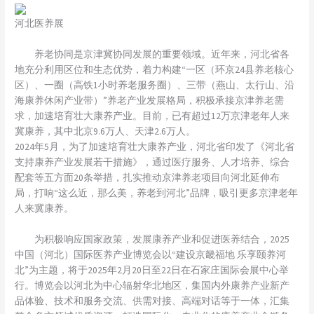
河北医养展
养老协同是京津冀协同发展的重要领域。近年来，河北省各
地充分利用区位和生态优势，着力构建“一区（环京24县养老核心
区）、一圈（高铁1小时养老服务圈）、三带（燕山、太行山、沿
海康养休闲产业带）”养老产业发展格局，积极承接京津养老需
求，加速培育壮大康养产业。目前，已有超过12万京津老年人来
冀康养，其中北京9.6万人、天津2.6万人。
2024年5月，为了加速培育壮大康养产业，河北省印发了《河北省
支持康养产业发展若干措施》，通过医疗服务、人才培养、综合
配套等五方面20条举措，扎实推动京津养老项目向河北延伸布
局，打响“这么近，那么美，养老到河北”品牌，吸引更多京津老年
人来冀康养。
为积极响应国家政策，发展康养产业和促进医养结合，2025
中国（河北）国际医养产业博览会以“建设京畿福地 乐享颐养河
北”为主题，将于2025年2月20日至22日在石家庄国际会展中心举
行。博览会以河北为中心辐射华北地区，集国内外康养产业新产
品体验、技术和服务交流、供需对接、高端对话等于一体，汇集