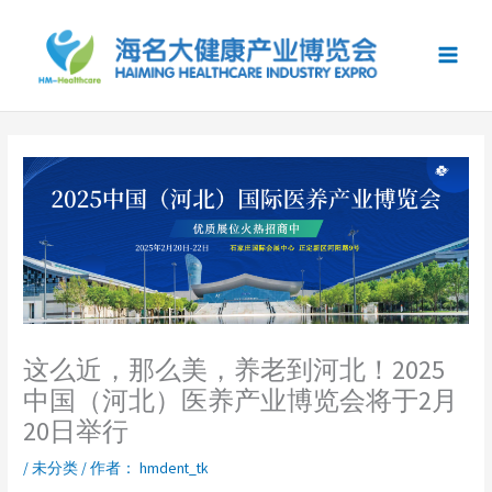
跳
至
内
容
这么近，那么美，养老到河北！2025
中国（河北）医养产业博览会将于2月
20日举行
/
未分类
/ 作者：
hmdent_tk