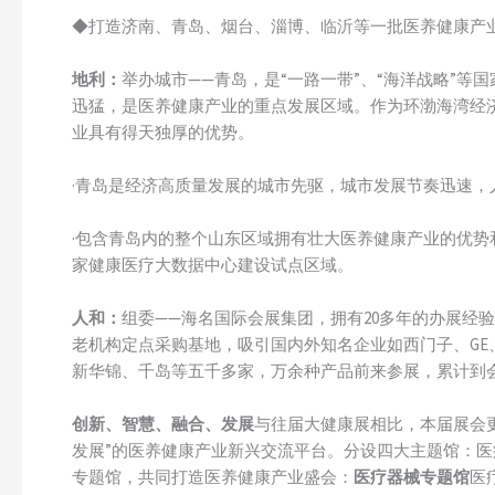
◆打造济南、青岛、烟台、淄博、临沂等一批医养健康产
地利：
举办城市——青岛，是“一路一带”、“海洋战略”
迅猛，是医养健康产业的重点发展区域。作为环渤海湾经
业具有得天独厚的优势。
·青岛是经济高质量发展的城市先驱，城市发展节奏迅速
·包含青岛内的整个山东区域拥有壮大医养健康产业的优
家健康医疗大数据中心建设试点区域。
人和：
组委——海名国际会展集团，拥有20多年的办展经验
老机构定点采购基地，吸引国内外知名企业如西门子、G
新华锦、千岛等五千多家，万余种产品前来参展，累计到会
创新、智慧、融合、发展
与往届大健康展相比，本届展会
发展”的医养健康产业新兴交流平台。分设四大主题馆：
专题馆，共同打造医养健康产业盛会：
医疗器械专题馆
医