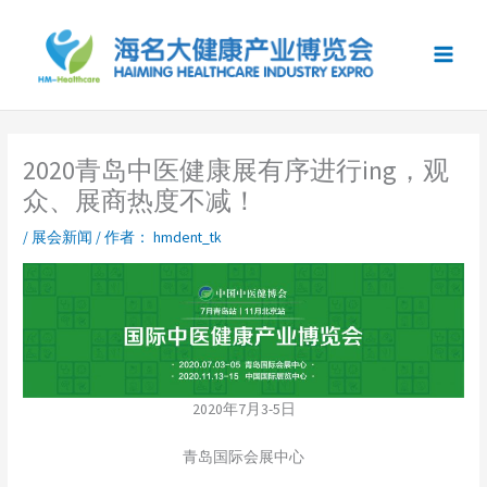
跳
至
内
容
2020青岛中医健康展有序进行ing，观
众、展商热度不减！
/
展会新闻
/ 作者：
hmdent_tk
2020年7月3-5日
青岛国际会展中心