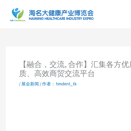
跳
至
内
容
【融合，交流, 合作】汇集各方
质、高效商贸交流平台
/
展会新闻
/ 作者：
hmdent_tk