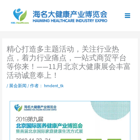
跳
至
内
容
精心打造多主题活动，关注行业热
点，着力行业痛点，一站式商贸平台
等你来！——11月北京大健康展会丰富
活动诚意奉上！
/
展会新闻
/ 作者：
hmdent_tk