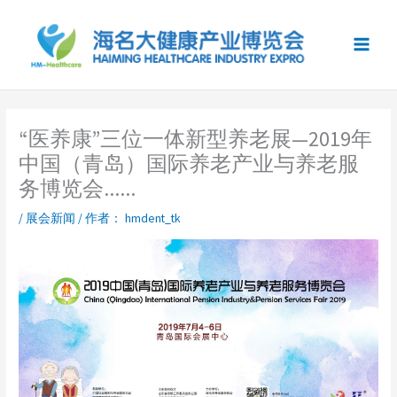
跳
至
内
容
“医养康”三位一体新型养老展—2019年
中国（青岛）国际养老产业与养老服
务博览会......
/
展会新闻
/ 作者：
hmdent_tk