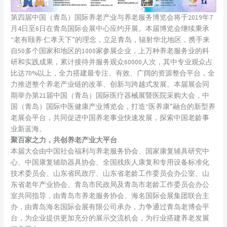
第四届中国（青岛）国际养老产业与养老服务博览会将于2019年7
月4日至6日在青岛国际会展中心应约开展。本届博览会继续秉承
“老有颐养·仁孝天下”的理念，立足青岛，辐射华北地区，携手来
自50多个国家和地区的1000家参展企业，上万种养老服务业的科
研和实践成果，累计接待并服务观众60000人次，其中专业观众占
比达70%以上，全力搭建最专注、有效、广阔的资源整合平台，全
力推进整个养老产业链的改革、创新与跨越式发展。本届展会同
期举办第21届中国（青岛）国际医疗器械展暨医院采购大会，中
国（青岛）国际中医健康产业博览会，打造“医养康”融合的新型养
老展会平台，共同促进中国养老事业快速发展，探索中国老龄事
业新蓝海。
聚百家之力，共创养老产业大平台
本届大会由中国社会福利与养老服务协会、国家康复辅具研究中
心、中国康复辅助器具协会、全国残疾人康复和专用设备标准化
技术委员会、山东省民政厅、山东省老龄工作委员会办公室、山
东省老年产业协会、青岛市民政局及青岛市老龄工作委员会办公
室共同指导，由青岛市养老服务协会、海名国际会展集团联合主
办，由青岛海名国际会展有限公司承办，力争通过青岛老博会平
台，为企业提供更加充分的展示交流机会，为行业搭建养老发展