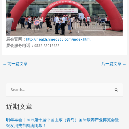
展会官网：
http://health.hmed365.com/index.html
展会服务电话：
0532-85018653
←
前一篇文章
后一篇文章
→
搜
索
近期文章
：
明年再会丨2025第十届中国山东（青岛）国际康养产业博览会暨
银发消费节圆满闭幕！