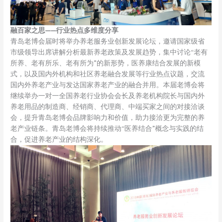
融百家之思——行业热点多维度分享
青岛老博会届时将举办养老服务业创新发展论坛，邀请国家级省
市级领导出席讲解分析最新养老政策及发展趋势，集中讨论“老有
所养、老有所乐、老有所为”的新形势，医养康结合发展的新模
式，以及国内外机构和社区养老融合发展等行业热点议题，交流
国内外养老产业与发达国家养老产业的融合并用。本届老博会将
继续举办一对一全国养老行业协会会长及养老机构院长与国内外
养老用品的制造商、经销商、代理商、中端买家之间的对接洽谈
会，提升青岛老博会品牌影响力和价值，助力接洽更为完整的养
老产业链条。青岛老博会将持续推动“医养结合”概念与实践的结
合，促进养老产业的结构深化。